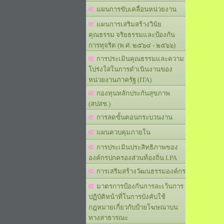
แผนการขับเคลื่อนหน่วยงาน
แผนการเสริมสร้างวินัย
คุณธรรม จริยธรรมและป้องกัน
การทุจริต (พ.ศ. ๒๕๖๔ - ๒๕๖๖)
การประเมินคุณธรรมและความ
โปร่งใสในการดำเนินงานของ
หน่วยงานภาครัฐ (ITA)
กองทุนหลักประกันสุขภาพ
(สปสช.)
การลดขั้นตอนกระบวนงาน
แผนควบคุมภายใน
การประเมินประสิทธิภาพของ
องค์กรปกครองส่วนท้องถิ่น LPA
การเสริมสร้างวัฒนธรรมองค์กร
มาตรการป้องกันการละเว้นการ
ปฏิบัติหน้าที่ในการบังคับใช้
กฎหมายเกี่ยวกับป้ายโฆษณาบน
ทางสาธารณะ