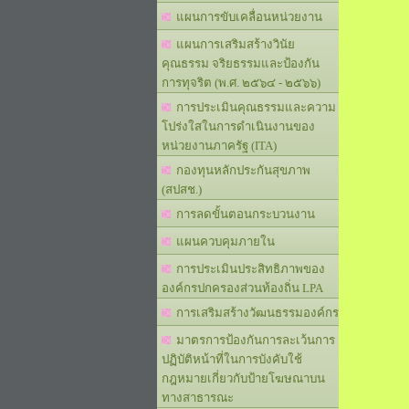
แผนการขับเคลื่อนหน่วยงาน
แผนการเสริมสร้างวินัย
คุณธรรม จริยธรรมและป้องกัน
การทุจริต (พ.ศ. ๒๕๖๔ - ๒๕๖๖)
การประเมินคุณธรรมและความ
โปร่งใสในการดำเนินงานของ
หน่วยงานภาครัฐ (ITA)
กองทุนหลักประกันสุขภาพ
(สปสช.)
การลดขั้นตอนกระบวนงาน
แผนควบคุมภายใน
การประเมินประสิทธิภาพของ
องค์กรปกครองส่วนท้องถิ่น LPA
การเสริมสร้างวัฒนธรรมองค์กร
มาตรการป้องกันการละเว้นการ
ปฏิบัติหน้าที่ในการบังคับใช้
กฎหมายเกี่ยวกับป้ายโฆษณาบน
ทางสาธารณะ