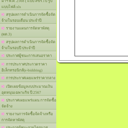
มาฯ พ.ศ. 2568 ( แบบ สขร.1ป รูป
แบบไฟล์.xls
สรุปผลการดำเนินการจัดซื้อจัด
จ้างในรอบเดือน ประจำปี
รายงานแผนการจัดหาพัสดุ
(ผด.3)
สรุปผลการดำเนินการจัดซื้อจัด
จ้างในรอบปี ประจำปี
ประกาศผู้ชนะการเสนอราคา
การประกาศประกวดราคา
อิเล็กทรอนิกส์(e-biddring)
การประกาศเผยแพร่ราคากลาง
เปิดเผยข้อมูลงบประมาณเงิน
อุดหนุนเฉพาะกิจ ปี 2567
ประกาศเผยแพร่แผน การจัดซื้อ
จัดจ้าง
รายงานการจัดซื้อจ้ดจ้างหรือ
การจัดหาพัสดุ
ประการผู้ชนะรายไตรมาส