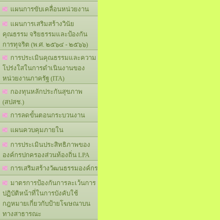
แผนการขับเคลื่อนหน่วยงาน
แผนการเสริมสร้างวินัย
คุณธรรม จริยธรรมและป้องกัน
การทุจริต (พ.ศ. ๒๕๖๔ - ๒๕๖๖)
การประเมินคุณธรรมและความ
โปร่งใสในการดำเนินงานของ
หน่วยงานภาครัฐ (ITA)
กองทุนหลักประกันสุขภาพ
(สปสช.)
การลดขั้นตอนกระบวนงาน
แผนควบคุมภายใน
การประเมินประสิทธิภาพของ
องค์กรปกครองส่วนท้องถิ่น LPA
การเสริมสร้างวัฒนธรรมองค์กร
มาตรการป้องกันการละเว้นการ
ปฏิบัติหน้าที่ในการบังคับใช้
กฎหมายเกี่ยวกับป้ายโฆษณาบน
ทางสาธารณะ