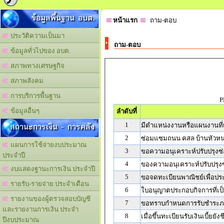
ข้อมูลพื้นฐาน อบต.
หน้าแรก
ถาม-ตอบ
ประวัติความเป็นมา
ถาม-ตอบ
ข้อมูลทั่วไปของ อบต.
สภาพทางเศรษฐกิจ
สภาพสังคม
การบริการพื้นฐาน
P
ข้อมูลอื่นๆ
ลำดับที่
สถานะการเงิน - การคลัง
1
มีตำแหน่งงานหรือแผนงานที่เก
2
ซ่อมแซมถนน คสล บ้านหัวหน
แผนการใช้จ่ายงบประมาณ
3
ขอความอนุเคราะห์ปรับปรุง
ประจำปี
4
ของความอนุเคราะห์ปรับปรุ
งบแสดงฐานะการเงิน ประจำปี
5
ขอจดทะเบียนพาณิชย์เพื่อป
รายรับ-รายจ่าย ประจำเดือน
6
ใบอนุญาตประกอบกิจการที่เป็
รายงานของผู้ตรวจสอบบัญชี
7
ขอทราบกำหนดการรับชำระภาษ
และรายงานการเงิน ประจำ
8
เมื่อขึ้นทะเบียนรับเงินเบี้ยยัง
ปีงบประมาณ