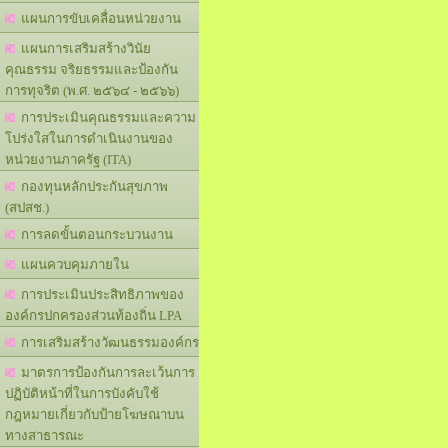
แผนการขับเคลื่อนหน่วยงาน
แผนการเสริมสร้างวินัย
คุณธรรม จริยธรรมและป้องกัน
การทุจริต (พ.ศ. ๒๕๖๔ - ๒๕๖๖)
การประเมินคุณธรรมและความ
โปร่งใสในการดำเนินงานของ
หน่วยงานภาครัฐ (ITA)
กองทุนหลักประกันสุขภาพ
(สปสช.)
การลดขั้นตอนกระบวนงาน
แผนควบคุมภายใน
การประเมินประสิทธิภาพของ
องค์กรปกครองส่วนท้องถิ่น LPA
การเสริมสร้างวัฒนธรรมองค์กร
มาตรการป้องกันการละเว้นการ
ปฏิบัติหน้าที่ในการบังคับใช้
กฎหมายเกี่ยวกับป้ายโฆษณาบน
ทางสาธารณะ