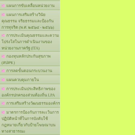
แผนการขับเคลื่อนหน่วยงาน
แผนการเสริมสร้างวินัย
คุณธรรม จริยธรรมและป้องกัน
การทุจริต (พ.ศ. ๒๕๖๔ - ๒๕๖๖)
การประเมินคุณธรรมและความ
โปร่งใสในการดำเนินงานของ
หน่วยงานภาครัฐ (ITA)
กองทุนหลักประกันสุขภาพ
(สปสช.)
การลดขั้นตอนกระบวนงาน
แผนควบคุมภายใน
การประเมินประสิทธิภาพของ
องค์กรปกครองส่วนท้องถิ่น LPA
การเสริมสร้างวัฒนธรรมองค์กร
มาตรการป้องกันการละเว้นการ
ปฏิบัติหน้าที่ในการบังคับใช้
กฎหมายเกี่ยวกับป้ายโฆษณาบน
ทางสาธารณะ