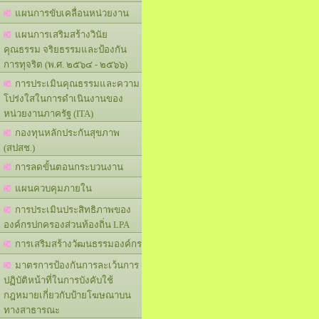
แผนการขับเคลื่อนหน่วยงาน
แผนการเสริมสร้างวินัย
คุณธรรม จริยธรรมและป้องกัน
การทุจริต (พ.ศ. ๒๕๖๔ - ๒๕๖๖)
การประเมินคุณธรรมและความ
โปร่งใสในการดำเนินงานของ
หน่วยงานภาครัฐ (ITA)
กองทุนหลักประกันสุขภาพ
(สปสช.)
การลดขั้นตอนกระบวนงาน
แผนควบคุมภายใน
การประเมินประสิทธิภาพของ
องค์กรปกครองส่วนท้องถิ่น LPA
การเสริมสร้างวัฒนธรรมองค์กร
มาตรการป้องกันการละเว้นการ
ปฏิบัติหน้าที่ในการบังคับใช้
กฎหมายเกี่ยวกับป้ายโฆษณาบน
ทางสาธารณะ