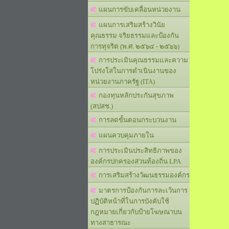
แผนการขับเคลื่อนหน่วยงาน
แผนการเสริมสร้างวินัย
คุณธรรม จริยธรรมและป้องกัน
การทุจริต (พ.ศ. ๒๕๖๔ - ๒๕๖๖)
การประเมินคุณธรรมและความ
โปร่งใสในการดำเนินงานของ
หน่วยงานภาครัฐ (ITA)
กองทุนหลักประกันสุขภาพ
(สปสช.)
การลดขั้นตอนกระบวนงาน
แผนควบคุมภายใน
การประเมินประสิทธิภาพของ
องค์กรปกครองส่วนท้องถิ่น LPA
การเสริมสร้างวัฒนธรรมองค์กร
มาตรการป้องกันการละเว้นการ
ปฏิบัติหน้าที่ในการบังคับใช้
กฎหมายเกี่ยวกับป้ายโฆษณาบน
ทางสาธารณะ