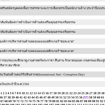
าศรับสมัครบุคคลเพื่อการสรรหาและการเลือกสรรเป็นพนักงานจ้าง ประจำปีงบป
สัมพันธ์ผลการดำเนินการด้านส่งเสริมคุณธรรมจริยธรรม
สัมพันธ์ผลการดำเนินการด้านส่งเสริมคุณธรรมจริยธรรม
องค์การบริหารส่วนตำบลดอนมมอบสติกเกอร์"ช่อสะอาด"
องค์การบริหารส่วนตำบลดอนมมอบสติกเกอร์"ช่อสะอาด"
การอบรมและศึกษาดูงานศาสตร์พระราชา สืบสาน รักษาต่อยอด เกษตรพอเพียงสู่
้บริหาร สมาชิกส
รมวันต่อต้านคอร์รัปชันสากล(International Anti - Corruption Day)
เงินประจำปี พ.ศ.2566
1
2
3
4
5
6
7
8
9
10
11
12
13
14
15
16
17
18
19
20
21
22
23
24
25
26
27
28
29
30
36
37
38
39
40
41
42
43
44
45
46
47
48
49
50
51
52
53
54
55
56
[
57
]
58
59
60
61
67
68
69
70
71
72
73
74
75
76
77
78
79
80
81
82
83
84
85
86
87
88
89
90
91
92
7
98
99
100
101
102
103
104
105
106
107
108
109
110
111
112
113
114
115
116