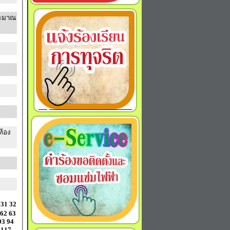
ระมาณ
ท้อง
31
32
62
63
93
94
117