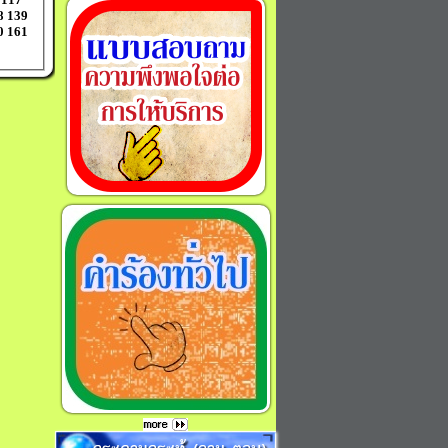
8
139
0
161