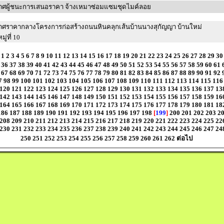
าศผู้ชนะการเสนอราคา จ้างเหมาซ่อมแซมชุดไมค์ลอย
าศราคากลางโครงการก่อสร้างถนนหินคลุกเส้นบ้านนางสุกัญญา บ้านใหม่
ู่ที่ 10
1
2
3
4
5
6
7
8
9
10
11
12
13
14
15
16
17
18
19
20
21
22
23
24
25
26
27
28
29
30
36
37
38
39
40
41
42
43
44
45
46
47
48
49
50
51
52
53
54
55
56
57
58
59
60
61
67
68
69
70
71
72
73
74
75
76
77
78
79
80
81
82
83
84
85
86
87
88
89
90
91
92
7
98
99
100
101
102
103
104
105
106
107
108
109
110
111
112
113
114
115
116
120
121
122
123
124
125
126
127
128
129
130
131
132
133
134
135
136
137
13
142
143
144
145
146
147
148
149
150
151
152
153
154
155
156
157
158
159
16
164
165
166
167
168
169
170
171
172
173
174
175
176
177
178
179
180
181
18
186
187
188
189
190
191
192
193
194
195
196
197
198
[
199
]
200
201
202
203
2
208
209
210
211
212
213
214
215
216
217
218
219
220
221
222
223
224
225
22
230
231
232
233
234
235
236
237
238
239
240
241
242
243
244
245
246
247
24
250
251
252
253
254
255
256
257
258
259
260
261
262
ต่อไป