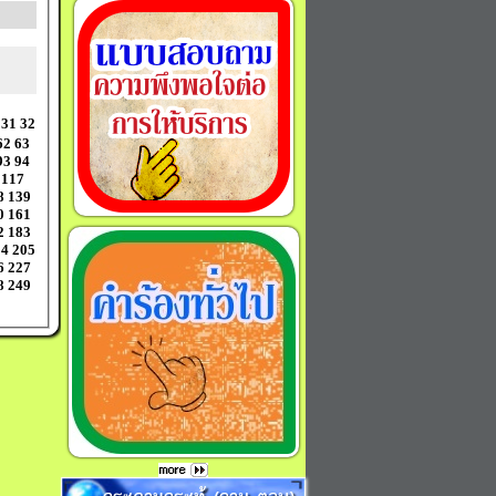
31
32
62
63
93
94
117
8
139
0
161
2
183
04
205
6
227
8
249