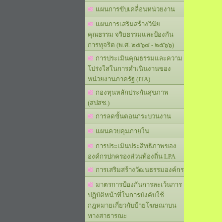
แผนการขับเคลื่อนหน่วยงาน
แผนการเสริมสร้างวินัย
คุณธรรม จริยธรรมและป้องกัน
การทุจริต (พ.ศ. ๒๕๖๔ - ๒๕๖๖)
การประเมินคุณธรรมและความ
โปร่งใสในการดำเนินงานของ
หน่วยงานภาครัฐ (ITA)
กองทุนหลักประกันสุขภาพ
(สปสช.)
การลดขั้นตอนกระบวนงาน
แผนควบคุมภายใน
การประเมินประสิทธิภาพของ
องค์กรปกครองส่วนท้องถิ่น LPA
การเสริมสร้างวัฒนธรรมองค์กร
มาตรการป้องกันการละเว้นการ
ปฏิบัติหน้าที่ในการบังคับใช้
กฎหมายเกี่ยวกับป้ายโฆษณาบน
ทางสาธารณะ