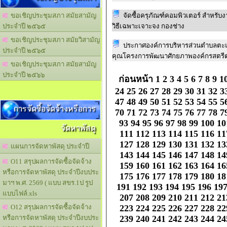
จัดซื้อครุภัณฑ์คอมพิวเตอร์ สำหรับ
ขอเชิญประชุมสภา สมัยสามัญ
วิธีเฉพาะเจาะจง กองช่าง
ประจำปี ๒๕๖๕
ขอเชิญประชุมสภา สมัยวิสามัญ
ประกาศองค์การบริหารส่วนตำบลตะ
ประจำปี ๒๕๖๕
คุณโครงการพัฒนาศักยภาพองค์กรสตร
ขอเชิญประชุมสภา สมัยสามัญ
ประจำปี ๒๕๖๖
ก่อนหน้า
1
2
3
4
5
6
7
8
9
1
24
25
26
27
28
29
30
31
32
3
47
48
49
50
51
52
53
54
55
5
การจัดซื้อจัดจ้างหรือการ
70
71
72
73
74
75
76
77
78
7
93
94
95
96
97
98
99
100
10
จัดหาพัสดุ
111
112
113
114
115
116
11
127
128
129
130
131
132
13
แผนการจัดหาพัสดุ ประจำปี
143
144
145
146
147
148
14
O11 สรุปผลการจัดซื้อจัดจ้าง
159
160
161
162
163
164
16
หรือการจัดหาพัสดุ ประจำปีงบประ
175
176
177
178
179
180
18
มาฯ พ.ศ. 2569 ( แบบ สขร.1ป รูป
191
192
193
194
195
196
19
แบบไฟล์.xls
207
208
209
210
211
212
21
223
224
225
226
227
228
22
O12 สรุปผลการจัดซื้อจัดจ้าง
239
240
241
242
243
244
24
หรือการจัดหาพัสดุ ประจำปีงบประ