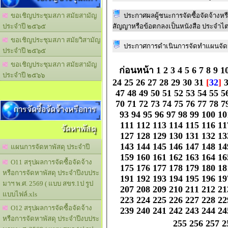
ประกาศผลผู้ชนะการจัดซื้อจัดจ้างหร
ขอเชิญประชุมสภา สมัยสามัญ
สัญญาหรือข้อตกลงเป็นหนังสือ ประจำไตร
ประจำปี ๒๕๖๕
ขอเชิญประชุมสภา สมัยวิสามัญ
ประกาศการดำเนินการจัดทำแผนจัดห
ประจำปี ๒๕๖๕
ขอเชิญประชุมสภา สมัยสามัญ
ก่อนหน้า
1
2
3
4
5
6
7
8
9
1
ประจำปี ๒๕๖๖
24
25
26
27
28
29
30
31
[
32
]
47
48
49
50
51
52
53
54
55
5
70
71
72
73
74
75
76
77
78
7
การจัดซื้อจัดจ้างหรือการ
93
94
95
96
97
98
99
100
10
111
112
113
114
115
116
11
จัดหาพัสดุ
127
128
129
130
131
132
13
143
144
145
146
147
148
14
แผนการจัดหาพัสดุ ประจำปี
159
160
161
162
163
164
16
O11 สรุปผลการจัดซื้อจัดจ้าง
175
176
177
178
179
180
18
หรือการจัดหาพัสดุ ประจำปีงบประ
191
192
193
194
195
196
19
มาฯ พ.ศ. 2569 ( แบบ สขร.1ป รูป
207
208
209
210
211
212
21
แบบไฟล์.xls
223
224
225
226
227
228
22
O12 สรุปผลการจัดซื้อจัดจ้าง
239
240
241
242
243
244
24
หรือการจัดหาพัสดุ ประจำปีงบประ
255
256
257
2