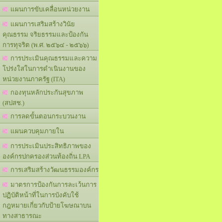
แผนการขับเคลื่อนหน่วยงาน
แผนการเสริมสร้างวินัย
คุณธรรม จริยธรรมและป้องกัน
การทุจริต (พ.ศ. ๒๕๖๔ - ๒๕๖๖)
การประเมินคุณธรรมและความ
โปร่งใสในการดำเนินงานของ
หน่วยงานภาครัฐ (ITA)
กองทุนหลักประกันสุขภาพ
(สปสช.)
การลดขั้นตอนกระบวนงาน
แผนควบคุมภายใน
การประเมินประสิทธิภาพของ
องค์กรปกครองส่วนท้องถิ่น LPA
การเสริมสร้างวัฒนธรรมองค์กร
มาตรการป้องกันการละเว้นการ
ปฏิบัติหน้าที่ในการบังคับใช้
กฎหมายเกี่ยวกับป้ายโฆษณาบน
ทางสาธารณะ