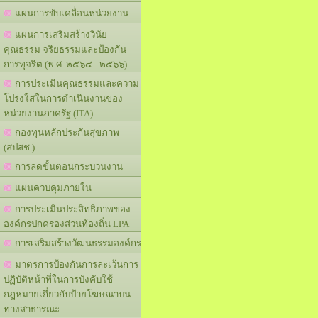
แผนการขับเคลื่อนหน่วยงาน
แผนการเสริมสร้างวินัย
คุณธรรม จริยธรรมและป้องกัน
การทุจริต (พ.ศ. ๒๕๖๔ - ๒๕๖๖)
การประเมินคุณธรรมและความ
โปร่งใสในการดำเนินงานของ
หน่วยงานภาครัฐ (ITA)
กองทุนหลักประกันสุขภาพ
(สปสช.)
การลดขั้นตอนกระบวนงาน
แผนควบคุมภายใน
การประเมินประสิทธิภาพของ
องค์กรปกครองส่วนท้องถิ่น LPA
การเสริมสร้างวัฒนธรรมองค์กร
มาตรการป้องกันการละเว้นการ
ปฏิบัติหน้าที่ในการบังคับใช้
กฎหมายเกี่ยวกับป้ายโฆษณาบน
ทางสาธารณะ