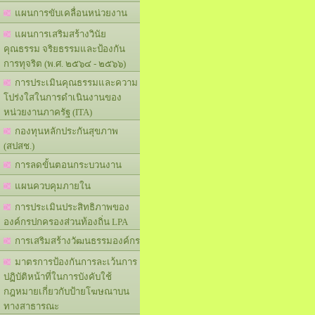
แผนการขับเคลื่อนหน่วยงาน
แผนการเสริมสร้างวินัย
คุณธรรม จริยธรรมและป้องกัน
การทุจริต (พ.ศ. ๒๕๖๔ - ๒๕๖๖)
การประเมินคุณธรรมและความ
โปร่งใสในการดำเนินงานของ
หน่วยงานภาครัฐ (ITA)
กองทุนหลักประกันสุขภาพ
(สปสช.)
การลดขั้นตอนกระบวนงาน
แผนควบคุมภายใน
การประเมินประสิทธิภาพของ
องค์กรปกครองส่วนท้องถิ่น LPA
การเสริมสร้างวัฒนธรรมองค์กร
มาตรการป้องกันการละเว้นการ
ปฏิบัติหน้าที่ในการบังคับใช้
กฎหมายเกี่ยวกับป้ายโฆษณาบน
ทางสาธารณะ