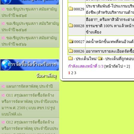
ประชาสัมพันธ์-โปรแกรมบริห
00029
ขอเชิญประชุมสภา สมัยสามัญ
ประจำปี ๒๕๖๕
ฮือฮา!!_ครีมทาสิวฝ้ากระด่
ขอเชิญประชุมสภา สมัยวิสามัญ
00028
ธรรมชาติ 100% ทาแล้วหน้า
ประจำปี ๒๕๖๕
ข้างเคียง
ขอเชิญประชุมสภา สมัยสามัญ
00027
ลดน้ำหนักขั้นเทพที่คนอ้วนต
ประจำปี ๒๕๖๖
00026
อยากทราบรายละเอียดจัดซื้อ
- ประเด็นใหม่
- ประเด็นที่ถูกตอบ
การจัดซื้อจัดจ้างหรือการ
กำลังแสดงหน้าที่
1/3
[หน้าถัดไป = 2]
1
2
3
จัดหาพัสดุ
แผนการจัดหาพัสดุ ประจำปี
O11 สรุปผลการจัดซื้อจัดจ้าง
หรือการจัดหาพัสดุ ประจำปีงบประ
มาฯ พ.ศ. 2569 ( แบบ สขร.1ป รูป
แบบไฟล์.xls
O12 สรุปผลการจัดซื้อจัดจ้าง
หรือการจัดหาพัสดุ ประจำปีงบประ