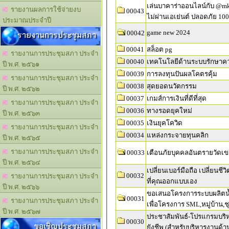
เล่นบาคาร่าออนไลน์กับ @mk
รายงานผลการใช้จ่ายงบ
00043
ไม่ผ่านเอเย่นต์ ปลอดภัย 10
ประมาณประจำปี
game new 2024
รายงานการประชุมสภา
00042
00041
สล็อต pg
รายงานการประชุมสภา ประจำ
00040
เทคโนโลยีด้านระบบรักษาค
ปี พ.ศ. ๒๕๖๑
00039
การลงทุนปันผลโคตรคุ้ม
รายงานการประชุมสภา ประจำ
00038
สุดยอดนวัตกรรม
ปี พ.ศ. ๒๕๖๒
00037
เกมส์การเงินที่ดีที่สุด
รายงานการประชุมสภา ประจำ
00036
ทางรอดยุคใหม่
ปี พ.ศ. ๒๕๖๓
00035
เงินยุคโควิด
รายงานการประชุมสภา ประจำ
00034
แหล่งกระจายทุนคลิก
ปี พ.ศ. ๒๕๖๕
รายงานการประชุมสภา ประจำ
00033
เตือนภัยบุคคลอันตรายวัดเ
ปี พ.ศ. ๒๕๖๔
เปลี่ยนเบอร์มือถือ เปลี่ยนชีวิ
00032
รายงานการประชุมสภา ประจำ
ที่คุณออกแบบเอง
ปี พ.ศ. ๒๕๖๖
ขอเสนอโครงการระบบผลิตน้
00031
รายงานการประชุมสภา ประจำ
เพื่อโครงการ SML,หมู่บ้าน,
ปี พ.ศ. ๒๕๖๗
ประชาสัมพันธ์-โปรแกรมบริห
00030
ขอเชิญประชุมสภา