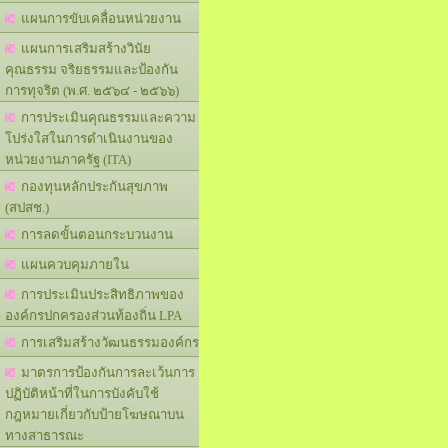
แผนการขับเคลื่อนหน่วยงาน
แผนการเสริมสร้างวินัย
คุณธรรม จริยธรรมและป้องกัน
การทุจริต (พ.ศ. ๒๕๖๔ - ๒๕๖๖)
การประเมินคุณธรรมและความ
โปร่งใสในการดำเนินงานของ
หน่วยงานภาครัฐ (ITA)
กองทุนหลักประกันสุขภาพ
(สปสช.)
การลดขั้นตอนกระบวนงาน
แผนควบคุมภายใน
การประเมินประสิทธิภาพของ
องค์กรปกครองส่วนท้องถิ่น LPA
การเสริมสร้างวัฒนธรรมองค์กร
มาตรการป้องกันการละเว้นการ
ปฏิบัติหน้าที่ในการบังคับใช้
กฎหมายเกี่ยวกับป้ายโฆษณาบน
ทางสาธารณะ