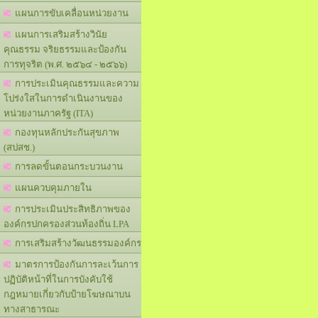
แผนการขับเคลื่อนหน่วยงาน
แผนการเสริมสร้างวินัย
คุณธรรม จริยธรรมและป้องกัน
การทุจริต (พ.ศ. ๒๕๖๔ - ๒๕๖๖)
การประเมินคุณธรรมและความ
โปร่งใสในการดำเนินงานของ
หน่วยงานภาครัฐ (ITA)
กองทุนหลักประกันสุขภาพ
(สปสช.)
การลดขั้นตอนกระบวนงาน
แผนควบคุมภายใน
การประเมินประสิทธิภาพของ
องค์กรปกครองส่วนท้องถิ่น LPA
การเสริมสร้างวัฒนธรรมองค์กร
มาตรการป้องกันการละเว้นการ
ปฏิบัติหน้าที่ในการบังคับใช้
กฎหมายเกี่ยวกับป้ายโฆษณาบน
ทางสาธารณะ