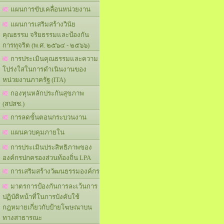
แผนการขับเคลื่อนหน่วยงาน
แผนการเสริมสร้างวินัย
คุณธรรม จริยธรรมและป้องกัน
การทุจริต (พ.ศ. ๒๕๖๔ - ๒๕๖๖)
การประเมินคุณธรรมและความ
โปร่งใสในการดำเนินงานของ
หน่วยงานภาครัฐ (ITA)
กองทุนหลักประกันสุขภาพ
(สปสช.)
การลดขั้นตอนกระบวนงาน
แผนควบคุมภายใน
การประเมินประสิทธิภาพของ
องค์กรปกครองส่วนท้องถิ่น LPA
การเสริมสร้างวัฒนธรรมองค์กร
มาตรการป้องกันการละเว้นการ
ปฏิบัติหน้าที่ในการบังคับใช้
กฎหมายเกี่ยวกับป้ายโฆษณาบน
ทางสาธารณะ