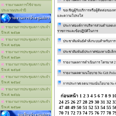
รายงานผลการใช้จ่ายงบ
ขอเชิญผู้รับบริการหรือผู้ติดต่อขอ
ประมาณประจำปี
และความโปรงใส
รายงานการประชุมสภา
ประกาศองค์การบริหารส่วนตำบลดงกล
รายงานการประชุมสภา ประจำ
ราชการและข้อปฏิบัติในการ
ปี พ.ศ. ๒๕๖๑
รายงานการประชุมสภา ประจำ
ประชาสัมพันธ์คำสั่งระบบสำหรับการปฏ
ปี พ.ศ. ๒๕๖๒
ประชาสัมพันธ์ประกาศช่องทางอิเล้
รายงานการประชุมสภา ประจำ
ปี พ.ศ. ๒๕๖๓
รายงานผลการดำเนินการ ไตรมาส 2
รายงานการประชุมสภา ประจำ
ปี พ.ศ. ๒๕๖๕
รายงานผลตามนโยบาย No Gift Poli
รายงานการประชุมสภา ประจำ
ปี พ.ศ. ๒๕๖๔
การประกาศเจตนารมณ์นโยบาย No Gi
รายงานการประชุมสภา ประจำ
ปี พ.ศ. ๒๕๖๖
ก่อนหน้า
1
2
3
4
5
6
7
8
9
1
24
25
26
27
28
29
30
31
32
3
รายงานการประชุมสภา ประจำ
47
48
49
50
51
52
53
54
55
5
ปี พ.ศ. ๒๕๖๗
70
71
72
73
74
75
76
77
78
7
ขอเชิญประชุมสภา