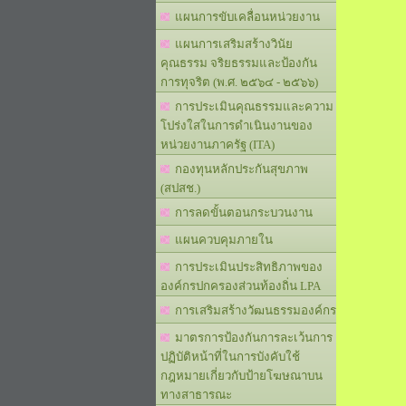
แผนการขับเคลื่อนหน่วยงาน
แผนการเสริมสร้างวินัย
คุณธรรม จริยธรรมและป้องกัน
การทุจริต (พ.ศ. ๒๕๖๔ - ๒๕๖๖)
การประเมินคุณธรรมและความ
โปร่งใสในการดำเนินงานของ
หน่วยงานภาครัฐ (ITA)
กองทุนหลักประกันสุขภาพ
(สปสช.)
การลดขั้นตอนกระบวนงาน
แผนควบคุมภายใน
การประเมินประสิทธิภาพของ
องค์กรปกครองส่วนท้องถิ่น LPA
การเสริมสร้างวัฒนธรรมองค์กร
มาตรการป้องกันการละเว้นการ
ปฏิบัติหน้าที่ในการบังคับใช้
กฎหมายเกี่ยวกับป้ายโฆษณาบน
ทางสาธารณะ