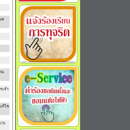
บล
าน
ประจำ
แก้ไข
570