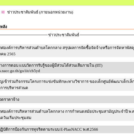
ข่าวประชาสัมพันธ์ (ภายนอกหน่วยงาน)
หลัง
ข่าวประชาสัมพันธ์
ศองค์การบริหารส่วนตำบลโคกกลาง สรุปผลการจัดซื้อจัดจ้างหรือการจัดหาพัสด
ลาคม 2565
างการตอบ แบบวัดการรับรู้ของผู้มีส่วนได้ส่วนเสียภายใน (IIT)
as.nacc.go.th/go/iit/cb5yd
ญเข้าร่วมกิจกรรมโครงการแข่งขันทักษะทางวิชาการ ของเด็กศูนย์พัฒนาเด็กเล็
ค์การบริหารส่วนต
วดราคาจ้าง
าศองค์การบริหหารส่วนตำบลโคกกลาง การกำหนดสมัยประชุมสามัญประจำปี พ.ศ
วันเริ่มประชุมสม
ิบัติการป้องกันการทุจริตตามระบบ E-PlanNACC พ.ศ.2566