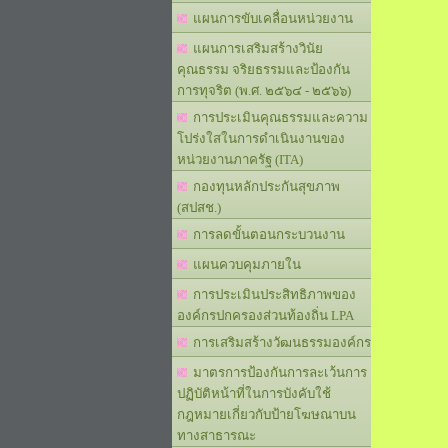
แผนการขับเคลื่อนหน่วยงาน
แผนการเสริมสร้างวินัย
คุณธรรม จริยธรรมและป้องกัน
การทุจริต (พ.ศ. ๒๕๖๔ - ๒๕๖๖)
การประเมินคุณธรรมและความ
โปร่งใสในการดำเนินงานของ
หน่วยงานภาครัฐ (ITA)
กองทุนหลักประกันสุขภาพ
(สปสช.)
การลดขั้นตอนกระบวนงาน
แผนควบคุมภายใน
การประเมินประสิทธิภาพของ
องค์กรปกครองส่วนท้องถิ่น LPA
การเสริมสร้างวัฒนธรรมองค์กร
มาตรการป้องกันการละเว้นการ
ปฏิบัติหน้าที่ในการบังคับใช้
กฎหมายเกี่ยวกับป้ายโฆษณาบน
ทางสาธารณะ