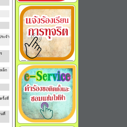
ประจำ
าร
หล็ก
นที่