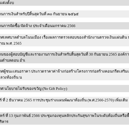
ต่งตั้งบ
นการเงินสำหรับปีสิ้นสุดวันที่ ๓๐ กันยายน ๒๕๖๕
นการจัดซื้อ/จัดจ้าง ประจำเดือนมกราคม 2566
าศเทศบาลตำบลโนนเมือง เรื่องผลการตรวจสอบของสำนักงานตรวจเงินแผ่นดิน 
าณ พ.ศ. 2565
นของผู้สอบบัญชีและรายงานการเงินสำหรับสิ้นสุดวันที่ 30 กันยายน 2565 องค์ก
วนตำบลดอน อำเ
ศผู้ชนะเสนอราคา ประกวดราคาค่าจ้างก่อสร้างโครงการก่อสร้างคอนกรีตเสริมเ
ลวงท้องถิ่น น
ศ นโยบายไม่รับของขวัญ (No Gift Policy)
ที่ 2 ธันวาคม 2565 การประชุมร่างแผนพัฒนาท้องถิ่น (พ.ศ.2566-2570) เพิ่มเติม ครั้งที่
นทร์ ที่ 13 กุมภาพันธ์ 2566 ประชุมกองทุนหลักประกันสุขภาพในระดับท้องถิ่นหรือพื้
ริหาร