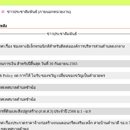
ข่าวประชาสัมพันธ์ (ภายนอกหน่วยงาน)
หลัง
ข่าวประชาสัมพันธ์
ศ เรื่อง ช่องทางอิเล็กทรอนิกส์สำหรับติดต่อองค์การบริหารส่วนตำบลดงกลาง
นการเงิน สำหรับปีสิ้นสุด วันที่ 30 กันยายน 2565
No Gift Policy งด การให้ ไมรับ ของขวัญ เปลี่ยนของขวัญเป็นคำอวยพร
าศเทศบาลตำบลชำฆ้อ
าศเทศบาลตำบลชำฆ้อ
รที่ดินและสิ่งปลูกสร้าง (ภ.ด.ส.3) ประจำปี 2566 ม.1 - ม.9
ศ เรื่องประกวดราคาจ้างก่อสร้างถนนคอนกรีตเสริมเหล็ก สายบ้านคำนาดี รอ.ถ.
วเขตเทศบาลคำพอุ