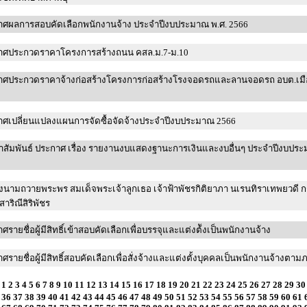
าศผลการสอบคัดเลือกพนักงานจ้าง ประจำปีงบประมาณ พ.ศ. 2566
าศประกวดราคาโครงการสร้างถนน คสล.ม.7-ม.10
าศประกวดราคาจ้างก่อสร้างโครงการก่อสร้างโรงจอดรถและลานจอดรถ อบต.เมื
าศเปลี่ยนแปลงแผนการจัดซื้อจัดจ้างประจำปีงบประมาณ 2566
สัมพันธ์ ประกาศ เรื่อง รายงานงบแสดงฐานะการเงินและงบอื่นๆ ประจำปีงบปร
งนามถวายพระพร สมเด็จพระเจ้าลูกเธอ เจ้าฟ้าพัชรกิติยาภา นเรนทิราเทพยวดี กรม
ริณีสิริพัชร
ศรายชื่อผู้มีสิทธิ์เข้าสอบคัดเลือกเพื่อบรรจุและแต่งต้ังเป็นพนักงานจ้าง
ศรายชื่อผู้มีสิทธิ์สอบคัดเลือกเพื่อสั่งจ้างและแต่งตั้งบุคคลเป็นพนักงานจ้างตาม
1
2
3
4
5
6
7
8
9
10
11
12
13
14
15
16
17
18
19
20
21
22
23
24
25
26
27
28
29
30
36
37
38
39
40
41
42
43
44
45
46
47
48
49
50
51
52
53
54
55
56
57
58
59
60
61