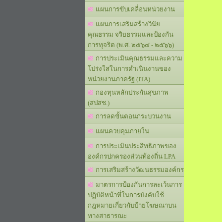
แผนการขับเคลื่อนหน่วยงาน
แผนการเสริมสร้างวินัย
คุณธรรม จริยธรรมและป้องกัน
การทุจริต (พ.ศ. ๒๕๖๔ - ๒๕๖๖)
การประเมินคุณธรรมและความ
โปร่งใสในการดำเนินงานของ
หน่วยงานภาครัฐ (ITA)
กองทุนหลักประกันสุขภาพ
(สปสช.)
การลดขั้นตอนกระบวนงาน
แผนควบคุมภายใน
การประเมินประสิทธิภาพของ
องค์กรปกครองส่วนท้องถิ่น LPA
การเสริมสร้างวัฒนธรรมองค์กร
มาตรการป้องกันการละเว้นการ
ปฏิบัติหน้าที่ในการบังคับใช้
กฎหมายเกี่ยวกับป้ายโฆษณาบน
ทางสาธารณะ