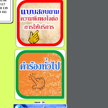
93
94
117
38
139
0
161