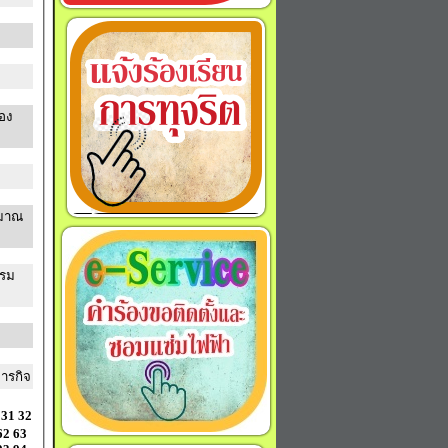
อง
ะมาณ
ภารกิจ
31
32
62
63