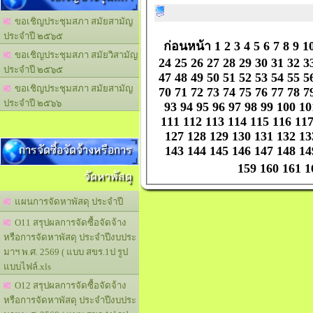
ขอเชิญประชุมสภา สมัยสามัญ
ประจำปี ๒๕๖๕
ก่อนหน้า
1
2
3
4
5
6
7
8
9
1
ขอเชิญประชุมสภา สมัยวิสามัญ
24
25
26
27
28
29
30
31
32
3
ประจำปี ๒๕๖๕
47
48
49
50
51
52
53
54
55
5
ขอเชิญประชุมสภา สมัยสามัญ
70
71
72
73
74
75
76
77
78
7
ประจำปี ๒๕๖๖
93
94
95
96
97
98
99
100
10
111
112
113
114
115
116
11
127
128
129
130
131
132
13
การจัดซื้อจัดจ้างหรือการ
143
144
145
146
147
148
14
159
160
161
1
จัดหาพัสดุ
แผนการจัดหาพัสดุ ประจำปี
O11 สรุปผลการจัดซื้อจัดจ้าง
หรือการจัดหาพัสดุ ประจำปีงบประ
มาฯ พ.ศ. 2569 ( แบบ สขร.1ป รูป
แบบไฟล์.xls
O12 สรุปผลการจัดซื้อจัดจ้าง
หรือการจัดหาพัสดุ ประจำปีงบประ