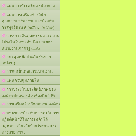
แผนการขับเคลื่อนหน่วยงาน
แผนการเสริมสร้างวินัย
คุณธรรม จริยธรรมและป้องกัน
การทุจริต (พ.ศ. ๒๕๖๔ - ๒๕๖๖)
การประเมินคุณธรรมและความ
โปร่งใสในการดำเนินงานของ
หน่วยงานภาครัฐ (ITA)
กองทุนหลักประกันสุขภาพ
(สปสช.)
การลดขั้นตอนกระบวนงาน
แผนควบคุมภายใน
การประเมินประสิทธิภาพของ
องค์กรปกครองส่วนท้องถิ่น LPA
การเสริมสร้างวัฒนธรรมองค์กร
มาตรการป้องกันการละเว้นการ
ปฏิบัติหน้าที่ในการบังคับใช้
กฎหมายเกี่ยวกับป้ายโฆษณาบน
ทางสาธารณะ