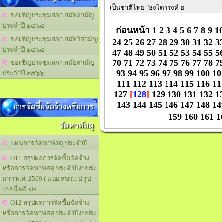
เป็นชาติไทย "ธงไตรรงค์ ธ
ขอเชิญประชุมสภา สมัยสามัญ
ประจำปี ๒๕๖๕
ก่อนหน้า
1
2
3
4
5
6
7
8
9
1
ขอเชิญประชุมสภา สมัยวิสามัญ
24
25
26
27
28
29
30
31
32
3
ประจำปี ๒๕๖๕
47
48
49
50
51
52
53
54
55
5
70
71
72
73
74
75
76
77
78
7
ขอเชิญประชุมสภา สมัยสามัญ
93
94
95
96
97
98
99
100
10
ประจำปี ๒๕๖๖
111
112
113
114
115
116
11
127
[
128
]
129
130
131
132
1
143
144
145
146
147
148
14
การจัดซื้อจัดจ้างหรือการ
159
160
161
1
จัดหาพัสดุ
แผนการจัดหาพัสดุ ประจำปี
O11 สรุปผลการจัดซื้อจัดจ้าง
หรือการจัดหาพัสดุ ประจำปีงบประ
มาฯ พ.ศ. 2569 ( แบบ สขร.1ป รูป
แบบไฟล์.xls
O12 สรุปผลการจัดซื้อจัดจ้าง
หรือการจัดหาพัสดุ ประจำปีงบประ