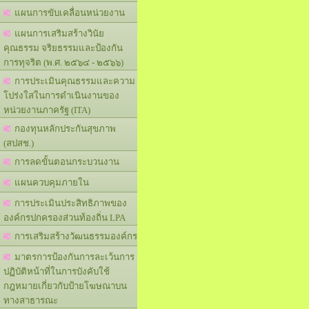
แผนการขับเคลื่อนหน่วยงาน
แผนการเสริมสร้างวินัย
คุณธรรม จริยธรรมและป้องกัน
การทุจริต (พ.ศ. ๒๕๖๔ - ๒๕๖๖)
การประเมินคุณธรรมและความ
โปร่งใสในการดำเนินงานของ
หน่วยงานภาครัฐ (ITA)
กองทุนหลักประกันสุขภาพ
(สปสช.)
การลดขั้นตอนกระบวนงาน
แผนควบคุมภายใน
การประเมินประสิทธิภาพของ
องค์กรปกครองส่วนท้องถิ่น LPA
การเสริมสร้างวัฒนธรรมองค์กร
มาตรการป้องกันการละเว้นการ
ปฏิบัติหน้าที่ในการบังคับใช้
กฎหมายเกี่ยวกับป้ายโฆษณาบน
ทางสาธารณะ