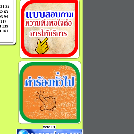
31
32
62
63
93
94
117
8
139
0
161