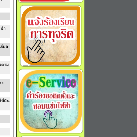
นธ์ผล
านตาม
ระ
ี่ดิน