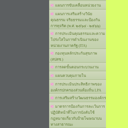
แผนการขับเคลื่อนหน่วยงาน
แผนการเสริมสร้างวินัย
คุณธรรม จริยธรรมและป้องกัน
การทุจริต (พ.ศ. ๒๕๖๔ - ๒๕๖๖)
การประเมินคุณธรรมและความ
โปร่งใสในการดำเนินงานของ
หน่วยงานภาครัฐ (ITA)
กองทุนหลักประกันสุขภาพ
(สปสช.)
การลดขั้นตอนกระบวนงาน
แผนควบคุมภายใน
การประเมินประสิทธิภาพของ
องค์กรปกครองส่วนท้องถิ่น LPA
การเสริมสร้างวัฒนธรรมองค์กร
มาตรการป้องกันการละเว้นการ
ปฏิบัติหน้าที่ในการบังคับใช้
กฎหมายเกี่ยวกับป้ายโฆษณาบน
ทางสาธารณะ