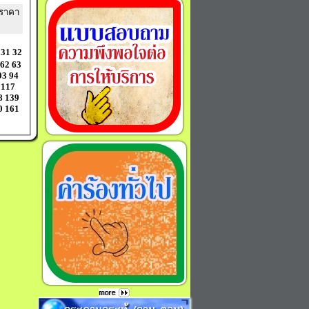
ณราคา
31
32
62
63
93
94
117
8
139
0
161