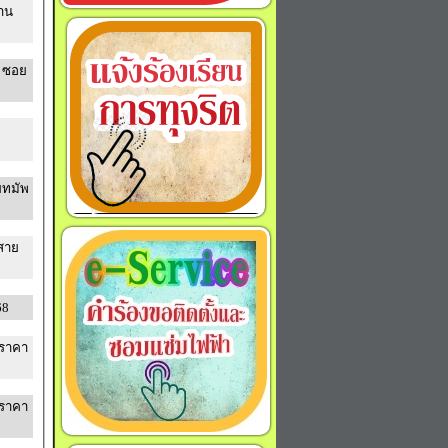
้าน
4 ซอย
ยทมัพ
 สาย
68
ณราคา
ณราคา