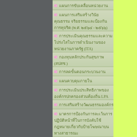
แผนการขับเคลื่อนหน่วยงาน
แผนการเสริมสร้างวินัย
คุณธรรม จริยธรรมและป้องกัน
การทุจริต (พ.ศ. ๒๕๖๔ - ๒๕๖๖)
การประเมินคุณธรรมและความ
โปร่งใสในการดำเนินงานของ
หน่วยงานภาครัฐ (ITA)
กองทุนหลักประกันสุขภาพ
(สปสช.)
การลดขั้นตอนกระบวนงาน
แผนควบคุมภายใน
การประเมินประสิทธิภาพของ
องค์กรปกครองส่วนท้องถิ่น LPA
การเสริมสร้างวัฒนธรรมองค์กร
มาตรการป้องกันการละเว้นการ
ปฏิบัติหน้าที่ในการบังคับใช้
กฎหมายเกี่ยวกับป้ายโฆษณาบน
ทางสาธารณะ