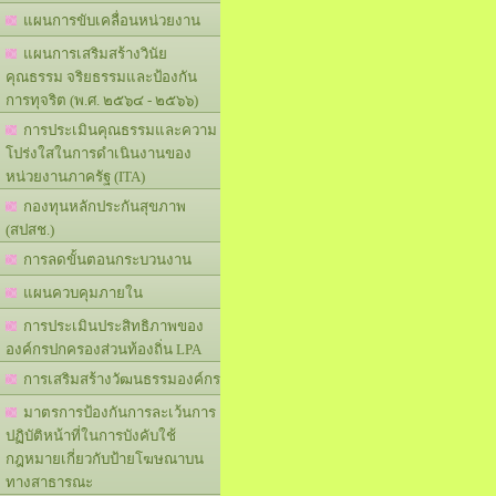
แผนการขับเคลื่อนหน่วยงาน
แผนการเสริมสร้างวินัย
คุณธรรม จริยธรรมและป้องกัน
การทุจริต (พ.ศ. ๒๕๖๔ - ๒๕๖๖)
การประเมินคุณธรรมและความ
โปร่งใสในการดำเนินงานของ
หน่วยงานภาครัฐ (ITA)
กองทุนหลักประกันสุขภาพ
(สปสช.)
การลดขั้นตอนกระบวนงาน
แผนควบคุมภายใน
การประเมินประสิทธิภาพของ
องค์กรปกครองส่วนท้องถิ่น LPA
การเสริมสร้างวัฒนธรรมองค์กร
มาตรการป้องกันการละเว้นการ
ปฏิบัติหน้าที่ในการบังคับใช้
กฎหมายเกี่ยวกับป้ายโฆษณาบน
ทางสาธารณะ