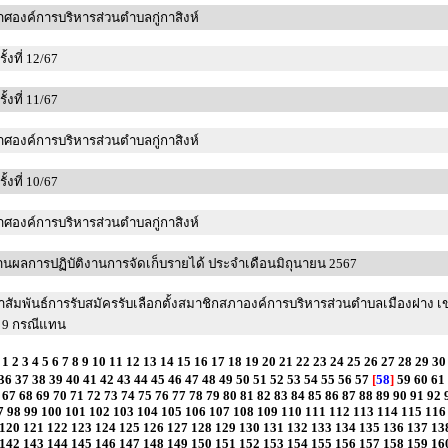
ศองค์การบริหารส่วนตำบลกู่กาสิงห์
้งที่ 12/67
้งที่ 11/67
ศองค์การบริหารส่วนตำบลกู่กาสิงห์
้งที่ 10/67
ศองค์การบริหารส่วนตำบลกู่กาสิงห์
นผลการปฏิบัติงานการจัดเก็บรายได้ ประจำเดือนมิถุนายน 2567
สัมพันธ์การรับสมัครรับเลือกตั้งสมาชิกสภาองค์การบริหารส่วนตำบลเมืองฝาง เ
ี่ 9 กรณีแทน
1
2
3
4
5
6
7
8
9
10
11
12
13
14
15
16
17
18
19
20
21
22
23
24
25
26
27
28
29
30
36
37
38
39
40
41
42
43
44
45
46
47
48
49
50
51
52
53
54
55
56
57
[
58
]
59
60
61
67
68
69
70
71
72
73
74
75
76
77
78
79
80
81
82
83
84
85
86
87
88
89
90
91
92
7
98
99
100
101
102
103
104
105
106
107
108
109
110
111
112
113
114
115
116
120
121
122
123
124
125
126
127
128
129
130
131
132
133
134
135
136
137
13
142
143
144
145
146
147
148
149
150
151
152
153
154
155
156
157
158
159
16