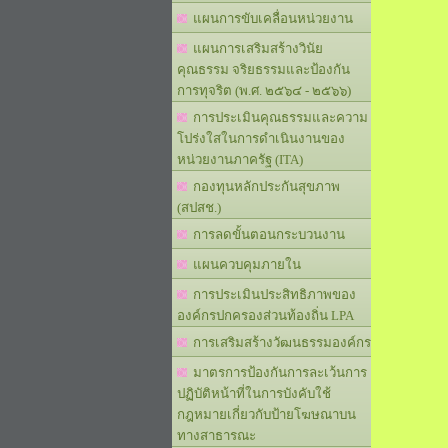
แผนการขับเคลื่อนหน่วยงาน
แผนการเสริมสร้างวินัย
คุณธรรม จริยธรรมและป้องกัน
การทุจริต (พ.ศ. ๒๕๖๔ - ๒๕๖๖)
การประเมินคุณธรรมและความ
โปร่งใสในการดำเนินงานของ
หน่วยงานภาครัฐ (ITA)
กองทุนหลักประกันสุขภาพ
(สปสช.)
การลดขั้นตอนกระบวนงาน
แผนควบคุมภายใน
การประเมินประสิทธิภาพของ
องค์กรปกครองส่วนท้องถิ่น LPA
การเสริมสร้างวัฒนธรรมองค์กร
มาตรการป้องกันการละเว้นการ
ปฏิบัติหน้าที่ในการบังคับใช้
กฎหมายเกี่ยวกับป้ายโฆษณาบน
ทางสาธารณะ