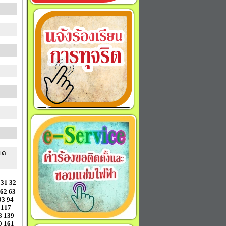
ขต
31
32
62
63
93
94
117
8
139
0
161