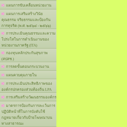
แผนการขับเคลื่อนหน่วยงาน
แผนการเสริมสร้างวินัย
คุณธรรม จริยธรรมและป้องกัน
การทุจริต (พ.ศ. ๒๕๖๔ - ๒๕๖๖)
การประเมินคุณธรรมและความ
โปร่งใสในการดำเนินงานของ
หน่วยงานภาครัฐ (ITA)
กองทุนหลักประกันสุขภาพ
(สปสช.)
การลดขั้นตอนกระบวนงาน
แผนควบคุมภายใน
การประเมินประสิทธิภาพของ
องค์กรปกครองส่วนท้องถิ่น LPA
การเสริมสร้างวัฒนธรรมองค์กร
มาตรการป้องกันการละเว้นการ
ปฏิบัติหน้าที่ในการบังคับใช้
กฎหมายเกี่ยวกับป้ายโฆษณาบน
ทางสาธารณะ