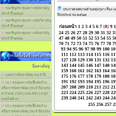
ขอเชิญประชุมสภา สมัยสามัญ
ประกาศเทศบาลตำบลทุ่งกุลา เรื่อง เ
ประจำปี ๒๕๖๕
ปีงบประมาณ ๒๕๖๗
ขอเชิญประชุมสภา สมัยวิสามัญ
ก่อนหน้า
1
2
3
4
5
6
7
[
8
]
9
1
ประจำปี ๒๕๖๕
24
25
26
27
28
29
30
31
32
3
ขอเชิญประชุมสภา สมัยสามัญ
47
48
49
50
51
52
53
54
55
5
ประจำปี ๒๕๖๖
70
71
72
73
74
75
76
77
78
7
93
94
95
96
97
98
99
100
10
111
112
113
114
115
116
11
การจัดซื้อจัดจ้างหรือการ
127
128
129
130
131
132
13
จัดหาพัสดุ
143
144
145
146
147
148
14
159
160
161
162
163
164
16
แผนการจัดหาพัสดุ ประจำปี
175
176
177
178
179
180
18
191
192
193
194
195
196
19
O11 สรุปผลการจัดซื้อจัดจ้าง
207
208
209
210
211
212
21
หรือการจัดหาพัสดุ ประจำปีงบประ
223
224
225
226
227
228
22
มาฯ พ.ศ. 2569 ( แบบ สขร.1ป รูป
239
240
241
242
243
244
24
แบบไฟล์.xls
255
256
257
2
O12 สรุปผลการจัดซื้อจัดจ้าง
หรือการจัดหาพัสดุ ประจำปีงบประ