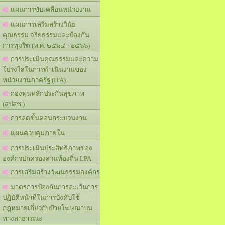
แผนการขับเคลื่อนหน่วยงาน
แผนการเสริมสร้างวินัย
คุณธรรม จริยธรรมและป้องกัน
การทุจริต (พ.ศ. ๒๕๖๔ - ๒๕๖๖)
การประเมินคุณธรรมและความ
โปร่งใสในการดำเนินงานของ
หน่วยงานภาครัฐ (ITA)
กองทุนหลักประกันสุขภาพ
(สปสช.)
การลดขั้นตอนกระบวนงาน
แผนควบคุมภายใน
การประเมินประสิทธิภาพของ
องค์กรปกครองส่วนท้องถิ่น LPA
การเสริมสร้างวัฒนธรรมองค์กร
มาตรการป้องกันการละเว้นการ
ปฏิบัติหน้าที่ในการบังคับใช้
กฎหมายเกี่ยวกับป้ายโฆษณาบน
ทางสาธารณะ