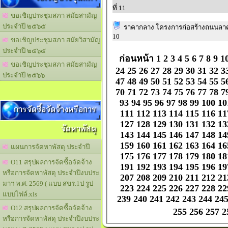
ที่ 11
ขอเชิญประชุมสภา สมัยสามัญ
ประจำปี ๒๕๖๕
ราคากลาง โครงการก่อสร้างถนนลาดย
10
ขอเชิญประชุมสภา สมัยวิสามัญ
ประจำปี ๒๕๖๕
ก่อนหน้า
1
2
3
4
5
6
7
8
9
1
ขอเชิญประชุมสภา สมัยสามัญ
24
25
26
27
28
29
30
31
32
3
ประจำปี ๒๕๖๖
47
48
49
50
51
52
53
54
55
5
70
71
72
73
74
75
76
77
78
7
93
94
95
96
97
98
99
100
10
การจัดซื้อจัดจ้างหรือการ
111
112
113
114
115
116
11
127
128
129
130
131
132
13
จัดหาพัสดุ
143
144
145
146
147
148
14
159
160
161
162
163
164
16
แผนการจัดหาพัสดุ ประจำปี
175
176
177
178
179
180
18
O11 สรุปผลการจัดซื้อจัดจ้าง
191
192
193
194
195
196
19
หรือการจัดหาพัสดุ ประจำปีงบประ
207
208
209
210
211
212
21
มาฯ พ.ศ. 2569 ( แบบ สขร.1ป รูป
223
224
225
226
227
228
22
แบบไฟล์.xls
239
240
241
242
243
244
24
O12 สรุปผลการจัดซื้อจัดจ้าง
255
256
257
2
หรือการจัดหาพัสดุ ประจำปีงบประ